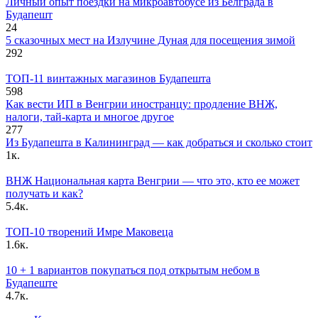
Личный опыт поездки на микроавтобусе из Белграда в
Будапешт
24
5 сказочных мест на Излучине Дуная для посещения зимой
292
ТОП-11 винтажных магазинов Будапешта
598
Как вести ИП в Венгрии иностранцу: продление ВНЖ,
налоги, тай-карта и многое другое
277
Из Будапешта в Калининград — как добраться и сколько стоит
1к.
ВНЖ Национальная карта Венгрии — что это, кто ее может
получать и как?
5.4к.
ТОП-10 творений Имре Маковеца
1.6к.
10 + 1 вариантов покупаться под открытым небом в
Будапеште
4.7к.