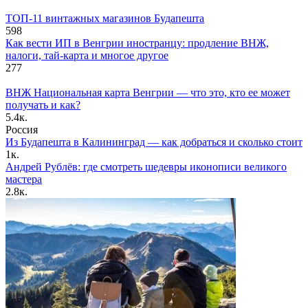
ТОП-11 винтажных магазинов Будапешта
598
Как вести ИП в Венгрии иностранцу: продление ВНЖ,
налоги, тай-карта и многое другое
277
ВНЖ Национальная карта Венгрии — что это, кто ее может
получать и как?
5.4к.
Россия
Из Будапешта в Калининград — как добраться и сколько стоит
1к.
Андрей Рублёв: где смотреть шедевры иконописи великого
мастера
2.8к.