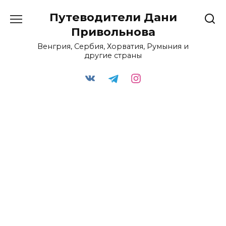
Перейти
Путеводители Дани
к
содержанию
Привольнова
Венгрия, Сербия, Хорватия, Румыния и
другие страны