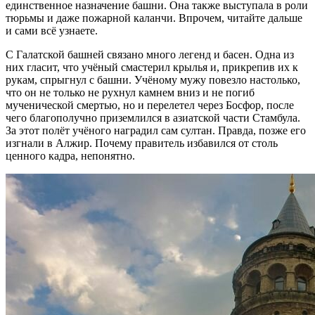
единственное назначение башни. Она также выступала в роли
тюрьмы и даже пожарной каланчи. Впрочем, читайте дальше
и сами всё узнаете.
С Галатской башней связано много легенд и басен. Одна из
них гласит, что учёный смастерил крылья и, прикрепив их к
рукам, спрыгнул с башни. Учёному мужу повезло настолько,
что он не только не рухнул камнем вниз и не погиб
мученической смертью, но и перелетел через Босфор, после
чего благополучно приземлился в азиатской части Стамбула.
За этот полёт учёного наградил сам султан. Правда, позже его
изгнали в Алжир. Почему правитель избавился от столь
ценного кадра, непонятно.