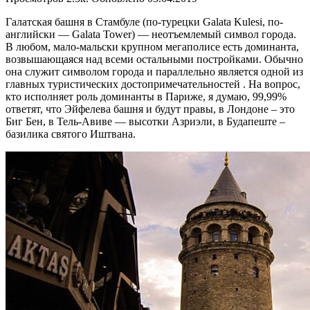
Галатская башня в Стамбуле (по-турецки Galata Kulesi, по-
английски — Galata Tower) — неотъемлемый символ города.
В любом, мало-мальски крупном мегаполисе есть доминанта,
возвышающаяся над всеми остальными постройками. Обычно
она служит символом города и параллельно является одной из
главных туристических достопримечательностей . На вопрос,
кто исполняет роль доминанты в Париже, я думаю, 99,99%
ответят, что Эйфелева башня и будут правы, в Лондоне – это
Биг Бен, в Тель-Авиве — высотки Азриэли, в Будапеште –
базилика святого Иштвана.