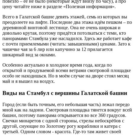
повезло – её не было (некоторые ждут внизу по часу), а про
цену читайте ниже в разделе «Полезная информация».
Всего в Галатской башне девять этажей, семь из которых вы
преодолеете на лифте. Последние два этажа идём пешком – по
деревянной винтовой лестнице. Она не очень широкая и
довольно крутая, поэтому придётся потолкаться с теми, кто
панорамами Стамбула уже насладился. Здесь же работает кафе
с почти приемлемыми (читать: завышенными) ценами. Зато к
чашечке чая за 6 лир или капучино за 12 прилагается
шикарный вид за окнами.
Особенно актуально в холодное время года, когда по
открытой и продуваемой всеми ветрами смотровой площадке
особо не находишься. Но в моём случае на дворе стоял месяц
май и я вышел на воздух.
Виды на Стамбул с вершины Галатской башни
Город (если быть точным, его небольшая часть) лежал передо
мной как на ладони. Смотровая площадка тянется вокруг всей
башни, поэтому панорама открывается во все 360 градусов.
Свечки минаретов с одной стороны, стрелы небоскрёбов с
другой, снующие по Золотому рогу кораблики и катера с
третьей. Одним словом - красота. Где-то там живет своей