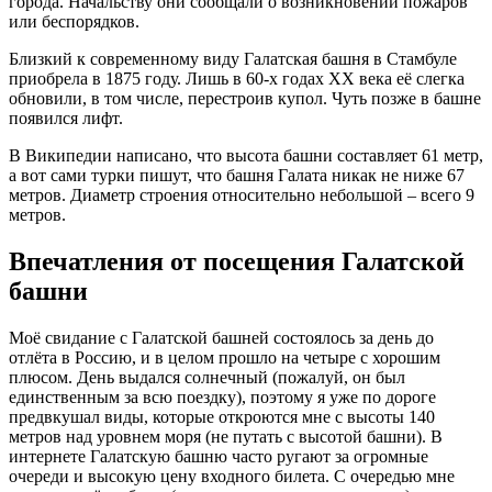
города. Начальству они сообщали о возникновении пожаров
или беспорядков.
Близкий к современному виду Галатская башня в Стамбуле
приобрела в 1875 году. Лишь в 60-х годах XX века её слегка
обновили, в том числе, перестроив купол. Чуть позже в башне
появился лифт.
В Википедии написано, что высота башни составляет 61 метр,
а вот сами турки пишут, что башня Галата никак не ниже 67
метров. Диаметр строения относительно небольшой – всего 9
метров.
Впечатления от посещения Галатской
башни
Моё свидание с Галатской башней состоялось за день до
отлёта в Россию, и в целом прошло на четыре с хорошим
плюсом. День выдался солнечный (пожалуй, он был
единственным за всю поездку), поэтому я уже по дороге
предвкушал виды, которые откроются мне с высоты 140
метров над уровнем моря (не путать с высотой башни). В
интернете Галатскую башню часто ругают за огромные
очереди и высокую цену входного билета. С очередью мне