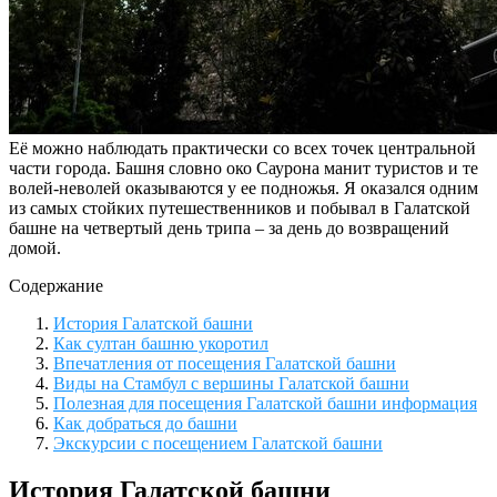
Её можно наблюдать практически со всех точек центральной
части города. Башня словно око Саурона манит туристов и те
волей-неволей оказываются у ее подножья. Я оказался одним
из самых стойких путешественников и побывал в Галатской
башне на четвертый день трипа – за день до возвращений
домой.
Содержание
История Галатской башни
Как султан башню укоротил
Впечатления от посещения Галатской башни
Виды на Стамбул с вершины Галатской башни
Полезная для посещения Галатской башни информация
Как добраться до башни
Экскурсии с посещением Галатской башни
История Галатской башни