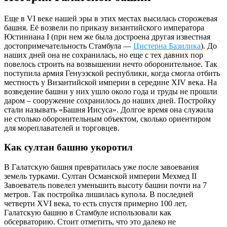
Еще в VI веке нашей эры в этих местах высилась сторожевая
башня. Её возвели по приказу византийского императора
Юстиниана I (при нем же была достроена другая известная
достопримечательность Стамбула —
Цистерна Базилика
). До
наших дней она не сохранилась, но еще с тех давних пор
повелось строить на возвышении нечто оборонительное. Так
поступила армия Генуэзской республики, когда смогла отбить
местность у Византийской империи в середине XIV века. На
возведение башни у них ушло около года и труды не прошли
даром – сооружение сохранилось до наших дней. Постройку
стали называть «Башня Иисуса». Долгое время она служила
не столько оборонительным объектом, сколько ориентиром
для мореплавателей и торговцев.
Как султан башню укоротил
В Галатскую башня превратилась уже после завоевания
земель турками. Султан Османской империи Мехмед II
Завоеватель повелел уменьшить высоту башни почти на 7
метров. Так постройка лишилась купола. В последней
четверти XVI века, то есть спустя примерно 100 лет,
Галатскую башню в Стамбуле использовали как
обсерваторию. Стоит отметить, что это далеко не