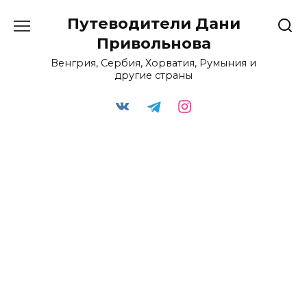
Перейти
Путеводители Дани
к
содержанию
Привольнова
Венгрия, Сербия, Хорватия, Румыния и
другие страны