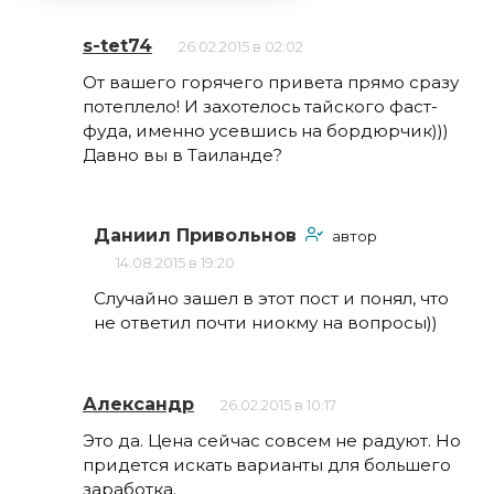
s-tet74
26.02.2015 в 02:02
От вашего горячего привета прямо сразу
потеплело! И захотелось тайского фаст-
фуда, именно усевшись на бордюрчик)))
Давно вы в Таиланде?
Даниил Привольнов
автор
14.08.2015 в 19:20
Случайно зашел в этот пост и понял, что
не ответил почти ниокму на вопросы))
Александр
26.02.2015 в 10:17
Это да. Цена сейчас совсем не радуют. Но
придется искать варианты для большего
заработка.