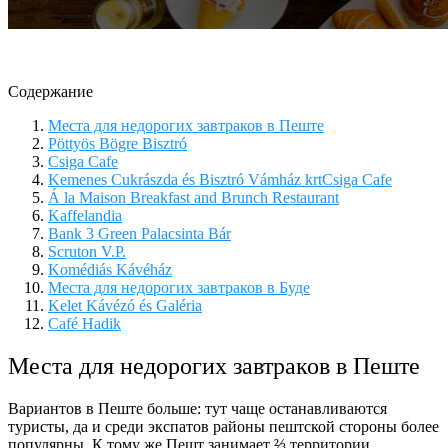
Содержание
Места для недорогих завтраков в Пеште
Pöttyös Bögre Bisztró
Csiga Cafe
Kemenes Cukrászda és Bisztró Vámház krtCsiga Cafe
Á la Maison Breakfast and Brunch Restaurant
Kaffelandia
Bank 3 Green Palacsinta Bár
Scruton V.P.
Komédiás Kávéház
Места для недорогих завтраков в Буде
Kelet Kávézó és Galéria
Café Hadik
Места для недорогих завтраков в Пеште
Вариантов в Пеште больше: тут чаще останавливаются
туристы, да и среди экспатов районы пештской стороны более
популярны. К тому же Пешт занимает ⅔ территории