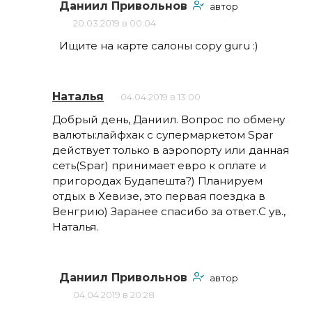
Даниил Привольнов
автор
20.03.2019 в 00:04
Ищите на карте салоны copy guru :)
Наталья
04.04.2019 в 13:00
Добрый день, Даниил. Вопрос по обмену
валюты:лайфхак с супермаркетом Spar
действует только в аэропорту или данная
сеть(Spar) принимает евро к оплате и
пригородах Будапешта?) Планируем
отдых в Хевизе, это первая поездка в
Венгрию) Заранее спасибо за ответ.С ув.,
Наталья.
Даниил Привольнов
автор
04.04.2019 в 20:28