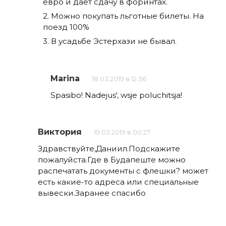
евро и дает сдачу в форинтах.
2. Можно покупать льготные билеты. На
поезд 100%
3. В усадьбе Эстерхази не бывал.
Marina
18.03.2019 в 12:36
Spasibo! Nadejus', wsje poluchitsja!
Виктория
19.03.2019 в 00:27
Здравствуйте,Даниил.Подскажите
пожалуйста.Где в Будапеште можно
распечатать документы с флешки? может
есть какие-то адреса или специальные
вывески.Заранее спасибо