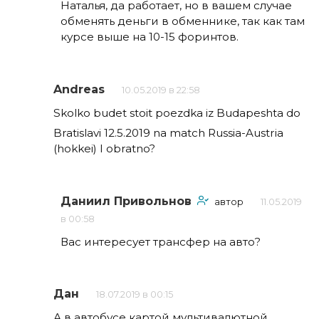
Наталья, да работает, но в вашем случае
обменять деньги в обменнике, так как там
курсе выше на 10-15 форинтов.
Andreas
10.05.2019 в 22:58
Skolko budet stoit poezdka iz Budapeshta do
Bratislavi 12.5.2019 na match Russia-Austria
(hokkei) I obratno?
Даниил Привольнов
автор
11.05.2019
в 00:58
Вас интересует трансфер на авто?
Дан
18.07.2019 в 00:15
А в автобусе картой мультивалютной