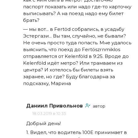
паспорт показать или надо где-то карточку
выписывать? А на поезд надо ему билет
брать?
— мы вот... в Fertöd собрались, в усадьбу
Эстергази... Вы там, случайно, не бывали?
Не очень просто туда попасть. Мне удалось
выяснить, что поехд до Fertöszrnmiklos
отправляется от Kelenföld в 9:25. Вроде до
Kelenföld идёт метро? Или трамваем из
центра? И хотелось бы билеты взять
заранее, но где? Буду благодарна за
подсказку, Марина
Даниил Привольнов
автор
18.03.2019 в 10:35
Добрый день!
1. Видел, что водитель 100Е принимает в