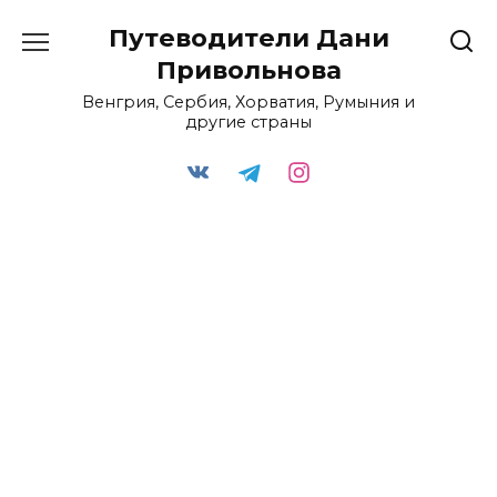
Перейти
Путеводители Дани
к
содержанию
Привольнова
Венгрия, Сербия, Хорватия, Румыния и
другие страны