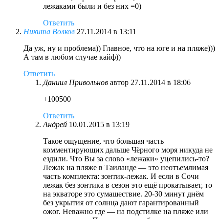
лежаками были и без них =0)
Ответить
Никита Волков
27.11.2014 в 13:11
Да уж, ну и проблема)) Главное, что на юге и на пляже)))
А там в любом случае кайф))
Ответить
Даниил Привольнов
автор
27.11.2014 в 18:06
+100500
Ответить
Андрей
10.01.2015 в 13:19
Такое ощущение, что большая часть
комментирующих дальше Чёрного моря никуда не
ездили. Что Вы за слово «лежаки» уцепились-то?
Лежак на пляже в Таиланде — это неотъемлимая
часть комплекта: зонтик-лежак. И если в Сочи
лежак без зонтика в сезон это ещё прокатывает, то
на экваторе это сумашествие. 20-30 минут днём
без укрытия от солнца дают гарантированный
ожог. Неважно где — на подстилке на пляже или