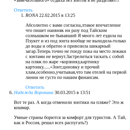
«замечательного» отдыха без зонтов я не разделяю!!!
Ответить
RONA
22.02.2015 в 13:25
Абсолютно с вами согласна,лтакое впечатление
что пишет наивняк ни разу под Тайским
солнышком не бывавший Я много лет ездила на
Пхукет и из под зонта вообще не выходила-только
до воды и обратно и привозила шикарный
загар.Теперь точно не поеду пока на место лежаки
с зонтами не вернут.Застрелиться таскать с собой
на пляж по жаре «корзинку,картинку
картонку......»Зонт,циновку и прочий
хлам,особенно,учитывая,что там отелей на первой
линии не густо по нашим финансам.
Ответить
Надежда Воронина
30.03.2015 в 13:51
Вот те раз. А когда отменили зонтики на пляже? Это ж
кошмар.
Умные страны борются за комфорт для туристов. А Тай,
как и Россия, решал всех распугать?)