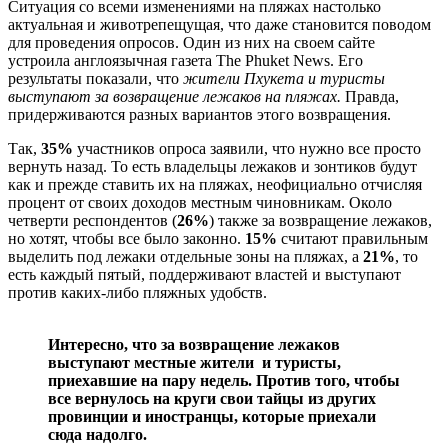
Ситуация со всеми изменениями на пляжах настолько
актуальная и животрепещущая, что даже становится поводом
для проведения опросов. Один из них на своем сайте
устроила англоязычная газета The Phuket News. Его
результаты показали, что
жители Пхукета и туристы
выступают за возвращение лежаков на пляжах.
Правда,
придерживаются разных вариантов этого возвращения.
Так,
35%
участников опроса заявили, что нужно все просто
вернуть назад. То есть владельцы лежаков и зонтиков будут
как и прежде ставить их на пляжах, неофициально отчисляя
процент от своих доходов местным чиновникам. Около
четверти респондентов (
26%
) также за возвращение лежаков,
но хотят, чтобы все было законно.
15%
считают правильным
выделить под лежаки отдельные зоны на пляжах, а
21%
, то
есть каждый пятый, поддерживают властей и выступают
против каких-либо пляжных удобств.
Интересно, что за возвращение лежаков
выступают местные жители и туристы,
приехавшие на пару недель. Против того, чтобы
все вернулось на круги свои тайцы из других
провинции и иностранцы, которые приехали
сюда надолго.