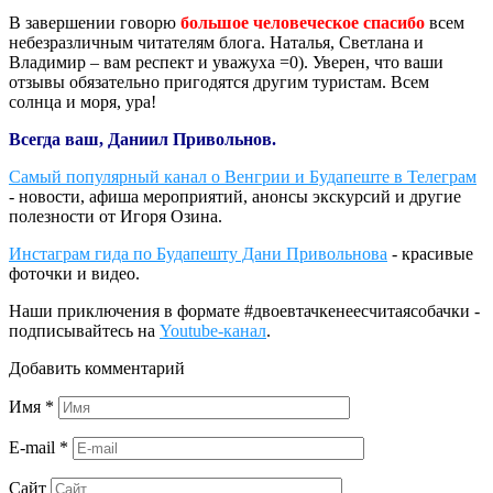
В завершении говорю
большое человеческое спасибо
всем
небезразличным читателям блога. Наталья, Светлана и
Владимир – вам респект и уважуха =0). Уверен, что ваши
отзывы обязательно пригодятся другим туристам. Всем
солнца и моря, ура!
Всегда ваш, Даниил Привольнов.
Самый популярный канал о Венгрии и Будапеште в Телеграм
- новости, афиша мероприятий, анонсы экскурсий и другие
полезности от Игоря Озина.
Инстаграм гида по Будапешту Дани Привольнова
- красивые
фоточки и видео.
Наши приключения в формате #двоевтачкенеесчитаясобачки -
подписывайтесь на
Youtube-канал
.
Добавить комментарий
Имя
*
E-mail
*
Сайт