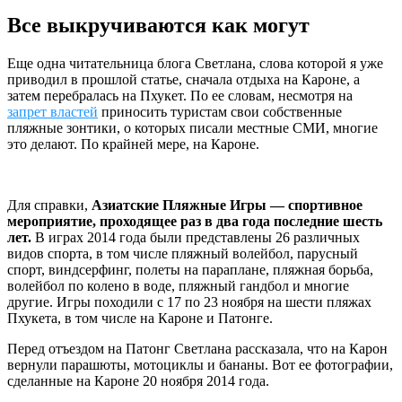
Все выкручиваются как могут
Еще одна читательница блога Светлана, слова которой я уже
приводил в прошлой статье, сначала отдыха на Кароне, а
затем перебралась на Пхукет. По ее словам, несмотря на
запрет властей
приносить туристам свои собственные
пляжные зонтики, о которых писали местные СМИ, многие
это делают. По крайней мере, на Кароне.
Для справки,
Азиатские Пляжные Игры — спортивное
мероприятие, проходящее раз в два года последние шесть
лет.
В играх 2014 года были представлены 26 различных
видов спорта, в том числе пляжный волейбол, парусный
спорт, виндсерфинг, полеты на параплане, пляжная борьба,
волейбол по колено в воде, пляжный гандбол и многие
другие. Игры походили с 17 по 23 ноября на шести пляжах
Пхукета, в том числе на Кароне и Патонге.
Перед отъездом на Патонг Светлана рассказала, что на Карон
вернули парашюты, мотоциклы и бананы. Вот ее фотографии,
сделанные на Кароне 20 ноября 2014 года.