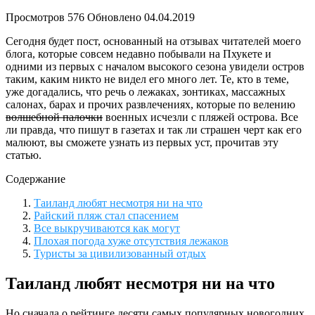
Просмотров
576
Обновлено
04.04.2019
Сегодня будет пост, основанный на отзывах читателей моего
блога, которые совсем недавно побывали на Пхукете и
одними из первых с началом высокого сезона увидели остров
таким, каким никто не видел его много лет. Те, кто в теме,
уже догадались, что речь о лежаках, зонтиках, массажных
салонах, барах и прочих развлечениях, которые по велению
волшебной палочки
военных исчезли с пляжей острова. Все
ли правда, что пишут в газетах и так ли страшен черт как его
малюют, вы сможете узнать из первых уст, прочитав эту
статью.
Содержание
Таиланд любят несмотря ни на что
Райский пляж стал спасением
Все выкручиваются как могут
Плохая погода хуже отсутствия лежаков
Туристы за цивилизованный отдых
Таиланд любят несмотря ни на что
Но сначала о рейтинге десяти самых популярных новогодних