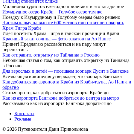
Таиланд становится ближе
Миллионы туристов ежегодно прилетают в это загадочное
Изумрудное озеро Краби + Голубое озеро там же
Поездку к Изумрудному и Голубому озерам было решено
Чистим карму на высоте 600 метров или стоит ли покорять
Храм Тигра Краби
Идея посетить Храма Тигра в тайской провинции Краби
Красивый закат солнца — фото закатов на Ао Нанге
Привет! Предлагаю расслабиться и на пару минут
перенестись
Как отправить открытку из Тайланда в Россию
Небольшая статья о том, как отправить открытку из Таиланда
в Россию.
Для взрослых и детей — посещаем зоопарк Дусит в Бангкоке
Всезнающая википедия утверждает, что зоопарк Бангкока
Как добраться до аэропорта Краби из Краби-тауна, Ао Нанга и
обратно
Статья про то, как добраться из аэропорта Краби до
Как из аэропорта Бангкока добраться до центра на метро
Рассказываю как из аэропорта Бангкока добраться до
Контакты
Реклама
© 2026 Путеводители Дани Привольнова