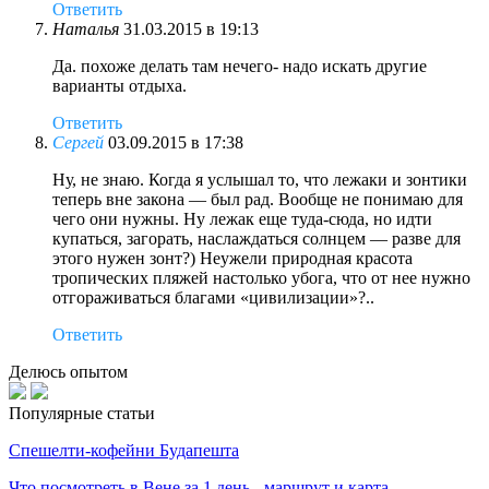
Ответить
Наталья
31.03.2015 в 19:13
Да. похоже делать там нечего- надо искать другие
варианты отдыха.
Ответить
Сергей
03.09.2015 в 17:38
Ну, не знаю. Когда я услышал то, что лежаки и зонтики
теперь вне закона — был рад. Вообще не понимаю для
чего они нужны. Ну лежак еще туда-сюда, но идти
купаться, загорать, наслаждаться солнцем — разве для
этого нужен зонт?) Неужели природная красота
тропических пляжей настолько убога, что от нее нужно
отгораживаться благами «цивилизации»?..
Ответить
Делюсь опытом
Популярные статьи
Спешелти-кофейни Будапешта
Что посмотреть в Вене за 1 день - маршрут и карта