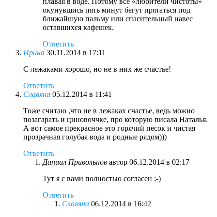
плавая в воде. Потому все «любители чистоты»
окунувшись пять минут бегут прятаться под
ближайшую пальму или спасительный навес
оставшихся кафешек.
Ответить
Ирина
30.11.2014 в 17:11
С лежаками хорошо, но не в них же счастье!
Ответить
Славяна
05.12.2014 в 11:41
Тоже считаю ,что не в лежаках счастье, ведь можно
позагарать и циновоччке, про которую писала Наталья.
А вот самое прекрасное это горячий песок и чистая
прозрачная голубая вода и родные рядом)))
Ответить
Даниил Привольнов
автор
06.12.2014 в 02:17
Тут я с вами полностью согласен ;-)
Ответить
Славяна
06.12.2014 в 16:42