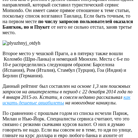
направлений, который составил туристический сервис
Momondo. Он имеет самое прямое отношение к теме статьи,
поскольку список возглавил Таиланд. Если быть точным, то
на первом месте
по числу запросов пользователей оказался
Бангкок, но и Пхукет
от него не сильно отстал, заняв третье
место.
Второе место у чешской Праги, а в пятерку также вошли
Коломбо (Шри-Ланка) и немецкий Мюнхен. Места с 6-е по
10-е распределились следующим образом: Барселона
(Испания), Рим (Италия), Стамбул (Турция), Гоа (Индия) и
Берлин (Германия).
Данный рейтинг был составлен
на основе 1,3 млн поисковых
запросов на авиаперелеты в период с 22 декабря 2014 года по
4 января 2015-го. Кстати, я совсем недавно рассказывал
как
искать дешевые авиабилеты
на новогодние каникулы.
По сравнению с прошлым годом из списка исчезли Париж,
Милан и Нью-Йорк. Специалисты сервиса считают, что это
связано с резкими скачками курсов валют. О них я думаю
говорить не надо. Если вы совсем не в теме, то идя по улице,
гляньте на курс доллара и евро любого банка и ахните от