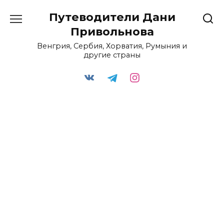
Перейти
Путеводители Дани
к
содержанию
Привольнова
Венгрия, Сербия, Хорватия, Румыния и
другие страны