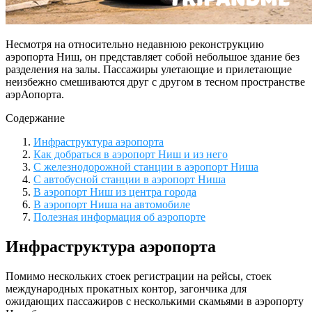
Несмотря на относительно недавнюю реконструкцию
аэропорта Ниш, он представляет собой небольшое здание без
разделения на залы. Пассажиры улетающие и прилетающие
неизбежно смешиваются друг с другом в тесном пространстве
аэрАопорта.
Содержание
Инфраструктура аэропорта
Как добраться в аэропорт Ниш и из него
С железнодорожной станции в аэропорт Ниша
С автобусной станции в аэропорт Ниша
В аэропорт Ниш из центра города
В аэропорт Ниша на автомобиле
Полезная информация об аэропорте
Инфраструктура аэропорта
Помимо нескольких стоек регистрации на рейсы, стоек
международных прокатных контор, загончика для
ожидающих пассажиров с несколькими скамьями в аэропорту