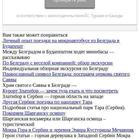
Вам также может понравиться
Личный опыт поездки на микроавтобусе из Белграда в
Будапешт
Между Белградом и Будапештом ходят минибасы —
рассказываю
По Белграду с веселой компанией: обзор экскурсии
Индивидуальная обзорная экскурсия по Белграду
Православный символ Белграда: посещаем церковь святого
Саввы
Храм святого Саввы в Белграде —
Курорт Златибор — зачем туда ехать и что посмотреть
Златибор в Сербии — горная область на западе
Другая Сербия: поездка по нацпарку Тара
Подробная статья про национальный парк Тара (Сербия).
Покоряем Шарганску осмицу
Шарганская восьмерка или Шарганска осмица –
туристический
Мокра Гора в Сербии и деревня Эмира Кустурицы Мечавник
Герои статьи – горная деревушка в Западной Сербии Мокра