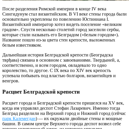
После разделения Римской империи в конце IV века
Сингидунум стал византийским. В VI веке стены города были
основательно укреплены по повелению Юстиниана I.
Византийский император хотел видеть поселение «великим
градом». Спустя несколько столетий город заселили сербы,
которые стали называть его Белградом («белым городом»).
Название пошло из-за цвета стен крепости, выложенных
белым известняком.
Дальнейшая история Белградской крепости (Београдска
тврђава) связана в основном с завоеваниями. Твердыней, а,
соответственно, и всем городом, овладевало то одно
королевство, то другое. С IX века по XIV век крепость
успевала побывать под властью болгаров, византийцев и
венгров.
Расцвет Белградской крепости
Расцвет города и Белградской крепости пришелся на XV век,
когда им управлял деспот Стефан Лазаревич. Именно тогда
Белград разделили на Верхний город и Нижний город (сейчас
парк Калемегдан
) — их окружали двойные стены и мощные
башни. В самом центре Верхнего города деспот возвел себе
хорошо укрепленный замок, из которого управлял