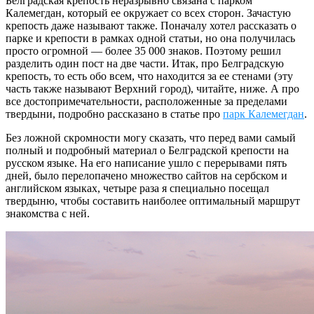
Белградская крепость неразрывно связана с парком
Калемегдан, который ее окружает со всех сторон. Зачастую
крепость даже называют также. Поначалу хотел рассказать о
парке и крепости в рамках одной статьи, но она получилась
просто огромной — более 35 000 знаков. Поэтому решил
разделить один пост на две части. Итак, про Белградскую
крепость, то есть обо всем, что находится за ее стенами (эту
часть также называют Верхний город), читайте, ниже. А про
все достопримечательности, расположенные за пределами
твердыни, подробно рассказано в статье про
парк Калемегдан
.
Без ложной скромности могу сказать, что перед вами самый
полный и подробный материал о Белградской крепости на
русском языке. На его написание ушло с перерывами пять
дней, было перелопачено множество сайтов на сербском и
английском языках, четыре раза я специально посещал
твердыню, чтобы составить наиболее оптимальный маршрут
знакомства с ней.