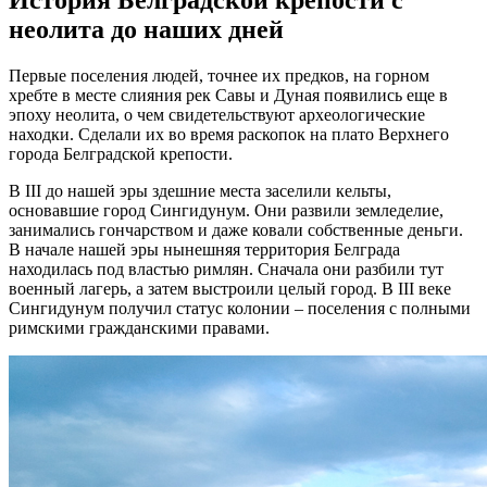
неолита до наших дней
Первые поселения людей, точнее их предков, на горном
хребте в месте слияния рек Савы и Дуная появились еще в
эпоху неолита, о чем свидетельствуют археологические
находки. Сделали их во время раскопок на плато Верхнего
города Белградской крепости.
В III до нашей эры здешние места заселили кельты,
основавшие город Сингидунум. Они развили земледелие,
занимались гончарством и даже ковали собственные деньги.
В начале нашей эры нынешняя территория Белграда
находилась под властью римлян. Сначала они разбили тут
военный лагерь, а затем выстроили целый город. В III веке
Сингидунум получил статус колонии – поселения с полными
римскими гражданскими правами.