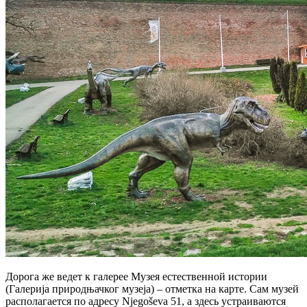
Дорога же ведет к галерее Музея естественной истории
(Галерија природњачког музеја) – отметка на карте. Сам музей
располагается по адресу Njegoševa 51, а здесь устраиваются