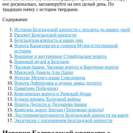
нее досконально, запланируйте на них целый день. По
традиции начну с истории твердыни.
Содержание
История Белградской крепости с неолита до наших дней
Расцвет Белградской крепости
Белградская крепость в наши дни
Ворота Карагеоргия и галерея Музея естественной
истории
Внешние и внутренние Стамбульские ворота
Военный музей в Белграде
Часовая башня, Часовые ворота и Барочные ворота
Мавзолей Дамада Али Паши
Фонтан Мехмед-паши Соколовича
Ворота Дефтердара и руины замка деспота
Памятник Победнику
Королевские ворота и Римский бунар
Бункер времен Холодной войны
Ворота Деспота и Диздарева башня
Комплекс ворот Зиндан (Тюремные ворота)
Достопримечательности Белградской крепости на карте
Экскурсии с посещением Белградской крепости
История Белградской крепости с