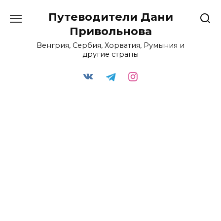
Перейти
Путеводители Дани
к
содержанию
Привольнова
Венгрия, Сербия, Хорватия, Румыния и
другие страны