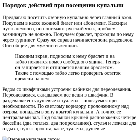
Порядок действий при посещении купальни
Предлагаю посетить озерную купальню через главный вход.
Покупаем в кассе входной билет или абонемент. Кассиры
пусть немного, но понимают русский язык, проблем
возникнуть не должно. Получаем браслет, проходим по нему
через турникет. Сразу же справа начинается зона раздевалок.
Они общие для мужчин и женщин.
Находим экран, подносим к нему браслет и на
табло появится номер свободного ящика. Теперь
он запирается и отпирается вашим браслетом.
Также с помощью табло легко проверить остаток
времени на нем.
Рядом со шкафчиками устроены кабинки для переодевания.
Переодеваемся, складываем все вещи в шкафчик. В
раздевалке есть душевые и туалеты – пользуемся при
необходимости. По светлому коридору, проложенному над
озером, попадаем в зону крытой купальни. А точнее ее
центральный зал. Под большой крышей расположены: четыре
бассейна (два теплых, два попрохладнее), стулья и лежаки для
отдыха, пункт проката, кафе, туалеты, душевые.