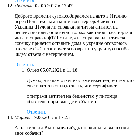
Ответить
Людмила
02.05.2017 в 17:47
Доброго времени суток,собираемся на авто в Италию
через Польшу.с нами мини той- терьер.Выезд из
Украины .Нужна ли справка на титры антител на
бешенство или достаточно только вакцины .пасспорта и
чипа и справки ф1? Если нужна справка на антитела
собачку придется оставить дома в украине.оговорюсь
что через 1- 2 планируется возврат на украину.спасибо
.ждем ответа с нетерпением.
Ответить
Ольга
05.07.2021 в 11:18
Думаю, что вам ответ вам уже известен, но тем кто
еще ищет ответ надо знать, что сертификат
с титрами антител на бешенство у питомца
обязателен при выезде из Украины.
Ответить
Марина
19.06.2017 в 17:23
А платили ли Вы какие-нибудь пошлины за вывоз или
ввоз собачки?