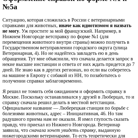
№5а
Ситуацию, которая сложилась в России с ветеринарными
справками для животных,
иначе как идиотизмом я назвать
не могу
. Уж простите за мой французский. Например, в
Нижнем Новгороде ветсправку по форме №1 (для
перемещения животного внутри страны) можно получить в
Государственном ветуправлении городского округа (улица
Ветеринарная, 4). Но не надейтесь завладеть ею в день
обращения. Тут мне объяснили, что сначала делается запрос в
некие высшие инстанции и ответа от них ждать придется до 7
дней. Не знаю как в других регионах, но если вы соберетесь
на машине в Европу с собакой из НН, то позаботьтесь о
получении справки заблаговременно.
Я решил не томить себя ожиданием и оформить справку в
Москве. Поскольку останавливался у друзей в Люберцах, то и
справку сначала решил делать в местной ветстанции.
Официальное название — Люберецкая станция по борьбе с
болезнями животных, адрес – Инициативная, 46. Но там
радушного приема нам не оказали. Я имел глупость сказать
правду, что приехал из Нижнего Новгорода. Ветеринар
заявила, что
сначала хочет увидеть справку
, выданную
нижегородскими ветеринарами. То есть теоретически для