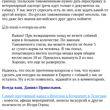
границу. Польским таможенникам нужно дать евросправку и
ветеринарный паспорт (речь идет только о документах на
собаку). У вас могут спросить есть ли чип, или задать какой-то
другой вопрос. По-русски таможенники говорят неплохо, так
что даже без знания английского друг друга поймете.
Важно! При возвращении назад не везите собачий
корм в большом количестве. По законам
Таможенного союза, вы можете ввезти не более 5
кг сухого корма на человека. Я так попал,
попытавшись ввезти полтора мешка корм общим
весом около 18 кг. Пришлось выкинуть 8 из них.
Хорошо, что еще не развернули.
Надеюсь, что после прочтения вопросов о том, что нужно
сделать для поездки на машине в Европу с собакой у вас не
осталось. Ну а если появились, задавайте их в комментариях.
Всегда ваш, Даниил Привольнов.
Самый популярный канал о Венгрии и Будапеште в Телеграм
- новости, афиша мероприятий, анонсы экскурсий и другие
полезности от Игоря Озина.