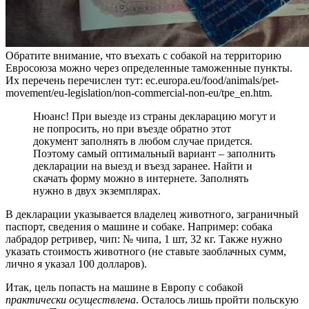
Обратите внимание, что въехать с собакой на территорию
Евросоюза можно через определенные таможенные пункты.
Их перечень перечислен тут: ec.europa.eu/food/animals/pet-
movement/eu-legislation/non-commercial-non-eu/tpe_en.htm.
Нюанс! При выезде из страны декларацию могут и
не попросить, но при въезде обратно этот
документ заполнять в любом случае придется.
Поэтому самый оптимальный вариант – заполнить
декларации на выезд и въезд заранее. Найти и
скачать форму можно в интернете. Заполнять
нужно в двух экземплярах.
В декларации указывается владелец животного, заграничный
паспорт, сведения о машине и собаке. Например: собака
лабрадор ретривер, чип: № чипа, 1 шт, 32 кг. Также нужно
указать стоимость животного (не ставьте заоблачных сумм,
лично я указал 100 долларов).
Итак, цель попасть на машине в Европу с собакой
практически осуществлена
. Осталось лишь пройти польскую