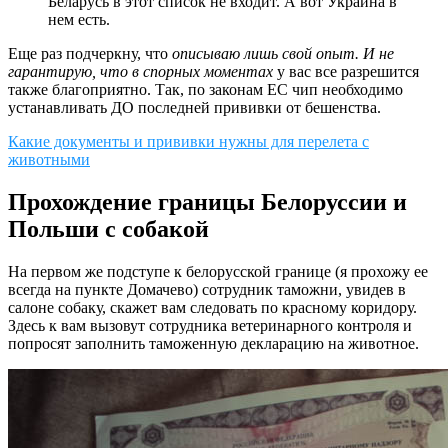
Беларусь в этот список не входит. А вот Украина в
нем есть.
Еще раз подчеркну, что
описываю лишь свой опыт. И не
гарантирую, что в спорных моментах
у вас все разрешится
также благоприятно. Так, по законам ЕС чип необходимо
устанавливать ДО последней прививки от бешенства.
Какие документы и прививки нужны для перелета с
животными
Прохождение границы Белоруссии и
Польши с собакой
На первом же подступе к белорусской границе (я прохожу ее
всегда на пункте Домачево) сотрудник таможни, увидев в
салоне собаку, скажет вам следовать по красному коридору.
Здесь к вам вызовут сотрудника ветеринарного контроля и
попросят заполнить таможенную декларацию на животное.