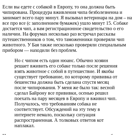
Если вы едете с собакой в Европу, то она должна быть
чипирована. Процедура вживления чипа безболезненна и
занимает всего пару минут. Я вызывал ветеринара на дом – на
все про все (с заполнением бумажек) ушло минут 15. Собаке
достается чип, а вам регистрационное свидетельство о его
наличии. На форумах несколько раз встречал рассказы
путешественников о том, что таможенники проверяли чип
животного. У Бая также несколько проверяли специальным
прибором — находили без проблем.
Но с чипом есть один нюанс. Обычно хозяин
решает вживить его собаке только после решения
взять животное с собой в путешествие. И якобы
существует требование, по которому прививка от
бешенства должна быть сделана спустя месяц
после чипирования. У меня же было так: весной
сделал Байрону все прививки, осенью решил
поехать на пару месяцев в Европу и вживил чип.
Получалось, что требованиям собака не
соответствует. Обсуждений на эту тему в
интернете немало, поскольку ситуация
распространенная. А толковых ответов кот
наплакал.