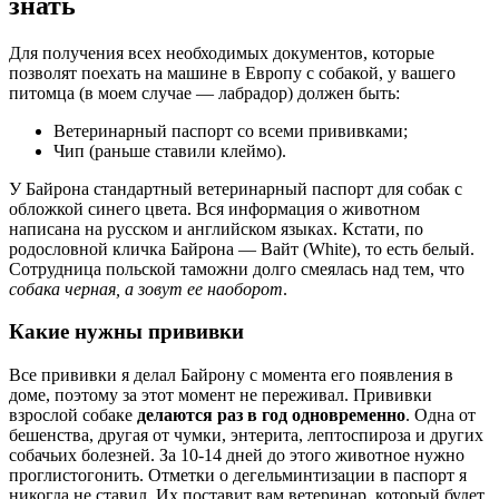
знать
Для получения всех необходимых документов, которые
позволят поехать на машине в Европу с собакой, у вашего
питомца (в моем случае — лабрадор) должен быть:
Ветеринарный паспорт со всеми прививками;
Чип (раньше ставили клеймо).
У Байрона стандартный ветеринарный паспорт для собак с
обложкой синего цвета. Вся информация о животном
написана на русском и английском языках. Кстати, по
родословной кличка Байрона — Вайт (White), то есть белый.
Сотрудница польской таможни долго смеялась над тем, что
собака черная, а зовут ее наоборот
.
Какие нужны прививки
Все прививки я делал Байрону с момента его появления в
доме, поэтому за этот момент не переживал. Прививки
взрослой собаке
делаются раз в год одновременно
. Одна от
бешенства, другая от чумки, энтерита, лептоспироза и других
собачьих болезней. За 10-14 дней до этого животное нужно
проглистогонить. Отметки о дегельминтизации в паспорт я
никогда не ставил. Их поставит вам ветеринар, который будет