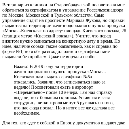
Ветеринар из клиники на Старообрядческой посоветовал мне
обратиться за сертификатом в управление Россельхознадзора
по Москве, Московской и Тульском областям. Само
управление сидит на проспекте Маршала Жукова, но справки
выдаются на территории железнодорожного пункта пропуска
«Москва-Киевская» по адресу: площадь Киевского вокзала, 2б
(станция метро «Киевский вокзал»). Учтите, что перед
визитом нужно записаться на конкретную дату и время. По
идее, наличие собаки также обязательно, как и справка по
форме №1, но я оба раза ходил один и сертификат мне
выдавали без проблем. Даже не ворчали особо.
Важно! В 2019 году на территории
железнодорожного пункта пропуска «Москва-
Киевская» нам выдать сертификат №5а
отказались. Заявили, что записываться надо за
неделю! Посоветовали ехать в аэропорт
«Шереметьево» после 10 вечера. Там над справку
выдали, но с большим скрипом. Уставшая и злая
сотрудница ветконтроля минут 5 ругалась на того,
кто нас сюда послал. Но в итоге все же сделала все
необходимое.
Для тех, кто едет с собакой в Европу, документов выдают два: