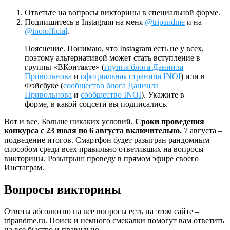
Ответьте на вопросы викторины в специальной форме.
Подпишитесь в Instagram на меня
@tripandme
и на
@inoiofficial
.
Пояснение. Понимаю, что Instagram есть не у всех,
поэтому альтернативой может стать вступление в
группы «ВКонтакте» (
группа блога Даниила
Привольнова
и
официальная страница INOI
) или в
Фэйсбуке (
сообщество блога Даниила
Привольнова
и
сообщество INOI
). Укажите в
форме, в какой соцсети вы подписались.
Вот и все. Больше никаких условий.
Сроки проведения
конкурса с 23 июля по 6 августа включительно.
7 августа –
подведение итогов. Смартфон будет разыгран рандомным
способом среди всех правильно ответивших на вопросы
викторины. Розыгрыш проведу в прямом эфире своего
Инстаграм.
Вопросы викторины
Ответы абсолютно на все вопросы есть на этом сайте –
tripandme.ru. Поиск и немного смекалки помогут вам ответить
на все быстро и правильно.