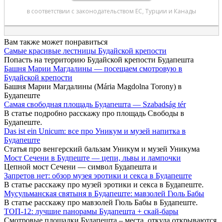
Вам также может понравиться
Самые красивые лестницы Будайской крепости
Попасть на территорию Будайской крепости Будапешта
Башня Марии Магдалины — посещаем смотровую в
Будайской крепости
Башня Марии Магдалины (Mária Magdolna Torony) в
Будапеште
Самая свободная площадь Будапешта — Szabadság tér
В статье подробно расскажу про площадь Свободы в
Будапеште.
Das ist ein Unicum: все про Уникум и музей напитка в
Будапеште
Статья про венгерский бальзам Уникум и музей Уникума
Мост Сечени в Будпеште — цепи, львы и лампочки
Цепной мост Сечени — символ Будапешта и
Запретов нет: обзор музея эротики и секса в Будапеште
В статье расскажу про музей эротики и секса в Будапеште.
Мусульманская святыня в Будапеште: мавзолей Гюль Бабы
В статье расскажу про мавзолей Гюль Бабы в Будапеште.
ТОП-12: лучшие панорамы Будапешта + скай-бары
Смотровые площадки Будапешта – места, откуда открываются