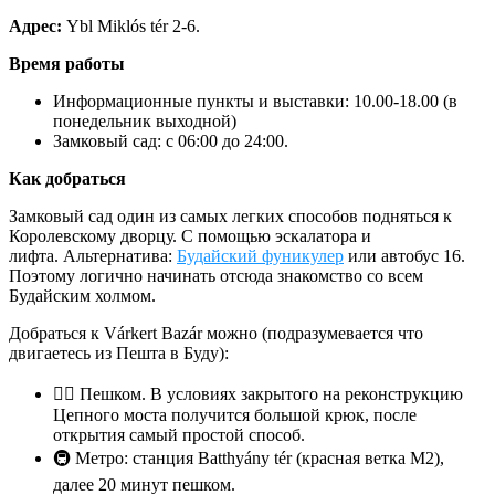
Адрес:
Ybl Miklós tér 2-6.
Время работы
Информационные пункты и выставки: 10.00-18.00 (в
понедельник выходной)
Замковый сад: с 06:00 до 24:00.
Как добраться
Замковый сад один из самых легких способов подняться к
Королевскому дворцу. С помощью эскалатора и
лифта. Альтернатива:
Будайский фуникулер
или автобус 16.
Поэтому логично начинать отсюда знакомство со всем
Будайским холмом.
Добраться к Várkert Bazár можно (подразумевается что
двигаетесь из Пешта в Буду):
🚶‍♂️ Пешком. В условиях закрытого на реконструкцию
Цепного моста получится большой крюк, после
открытия самый простой способ.
🚇 Метро: станция Batthyány tér (красная ветка М2),
далее 20 минут пешком.