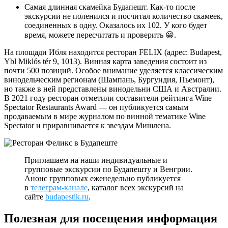
Самая длинная скамейка Будапешт. Как-то после
экскурсии не поленился и посчитал количество скамеек,
соединенных в одну. Оказалось их 102. У кого будет
время, можете пересчитать и проверить 😀.
На площади Ибля находится ресторан FELIX (адрес: Budapest,
Ybl Miklós tér 9, 1013). Винная карта заведения состоит из
почти 500 позиций. Особое внимание уделяется классическим
винодельческим регионам (Шампань, Бургундия, Пьемонт),
но также в ней представлены винодельни США и Австралии.
В 2021 году ресторан отметили составители рейтинга Wine
Spectator Restaurants Award — он публикуется самым
продаваемым в мире журналом по винной тематике Wine
Spectator и приравнивается к звездам Мишлена.
Приглашаем на наши индивидуальные и
групповые экскурсии по Будапешту и Венгрии.
Анонс групповых еженедельно публикуется
в
телеграм-канале
, каталог всех экскурсий на
сайте
budapestik.ru
.
Полезная для посещения информация