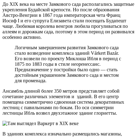
До XIX века на месте Замкового сада располагались защитные
укрепления Будайской крепости. Но после образования
Австро-Венгрии в 1867 года императорская чета Франц
Иосиф I и его супруга Елизавета стали посещать Будапешт
чаще. Любимая королева венгров любила прогуливаться по
аллеям и дорожкам сада, поэтому в этом период он развивался
особенно активно.
Логичным завершением развития Замкового сада
стало возведение комплекса зданий Várkert Bazár.
Его возвели по проекту Миклоша Ибля в период с
1875 по 1883 годы в стиле неоренессанс.
Предназначение у постройки было одно — стать
достойным украшением Замкового сада и местом
для променада.
Ансамбль длиной более 350 метров представляет собой
сочетание различных элементов и зданий. В его центр
помещена симметрично сдвоенная система декоративных
лестниц с павильонами по бокам. По оси симметрии
лестницы Ибль возвел двухэтажное здание глориетты.
В зданиях комплекса изначально размещались магазины,