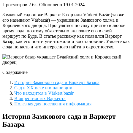
Просмотров
2.6к.
Обновлено
19.01.2024
Замковый сад он же Варкерт Базар или Várkert Bazár (также
его называют Várbazár) — украшение Замкового холма и
Королевского дворца. Прогуляться по саду приятно в любое
время года, поэтому обязательно включите его в свой
маршрут по Буде. В статье расскажу как появился Варкерт
Базар, как его почти уничтожили и восстановили. Узнаете как
сюда попасть и что интересного найти в окрестностях.
Содержание
История Замкового сада и Варкерт Базара
Сад в XX веке и в наши дни
Что находится в Várkert bazár
В окрестностях Варкерта
Полезная для посещения информация
История Замкового сада и Варкерт
Базара