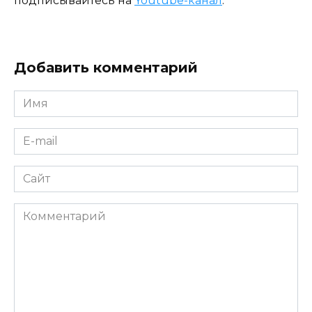
подписывайтесь на
Youtube-канал
.
Добавить комментарий
Имя
*
E-
mail
*
Сайт
Комментарий