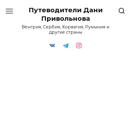
Перейти
Путеводители Дани
к
содержанию
Привольнова
Венгрия, Сербия, Хорватия, Румыния и
другие страны