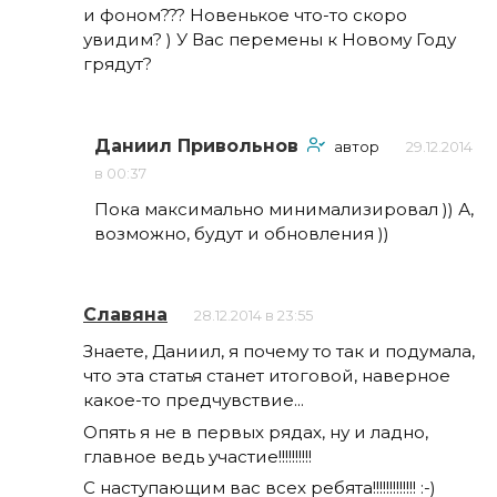
и фоном??? Новенькое что-то скоро
увидим? ) У Вас перемены к Новому Году
грядут?
Даниил Привольнов
автор
29.12.2014
в 00:37
Пока максимально минимализировал )) А,
возможно, будут и обновления ))
Славяна
28.12.2014 в 23:55
Знаете, Даниил, я почему то так и подумала,
что эта статья станет итоговой, наверное
какое-то предчувствие...
Опять я не в первых рядах, ну и ладно,
главное ведь участие!!!!!!!!!!
С наступающим вас всех ребята!!!!!!!!!!!!! :-)