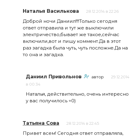
Наталья Василькова
28.12.2014 в 22:26
Доброй ночи Даниил!!!!Только сегодня
ответ отправила и тут же выключили
электричество,бывает же такое,сейчас
включили,вот и пишу коммент.Да в этот
раз загадка была чуть, чуть посложне.Да на
то она и загадка.
Даниил Привольнов
автор
29.12.2014
в 00:34
Наталья, действительно, очень интересно
у вас получилось =0)
Татьяна Сова
28.12.2014 в 22:45
Привет всем! Сегодня ответ отправляла,