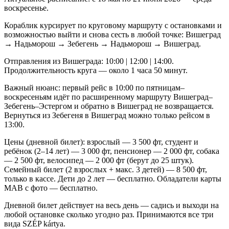
воскресенье.
Кораблик курсирует по круговому маршруту с остановками и
возможностью выйти и снова сесть в любой точке: Вишеград
→ Надьморош → Зебегень → Надьморош → Вишеград.
Отправления из Вишеграда: 10:00 | 12:00 | 14:00.
Продолжительность круга — около 1 часа 50 минут.
Важный нюанс: первый рейс в 10:00 по пятницам–
воскресеньям идёт по расширенному маршруту Вишеград–
Зебегень–Эстергом и обратно в Вишеград не возвращается.
Вернуться из Зебегеня в Вишеград можно только рейсом в
13:00.
Цены (дневной билет): взрослый — 3 500 фт, студент и
ребёнок (2–14 лет) — 3 000 фт, пенсионер — 2 000 фт, собака
— 2 500 фт, велосипед — 2 000 фт (берут до 25 штук).
Семейный билет (2 взрослых + макс. 3 детей) — 8 500 фт,
только в кассе. Дети до 2 лет — бесплатно. Обладатели карты
МАВ с фото — бесплатно.
Дневной билет действует на весь день — садись и выходи на
любой остановке сколько угодно раз. Принимаются все три
вида SZÉP kártya.