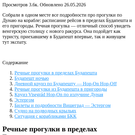
Просмотров
3.6к.
Обновлено
26.05.2026
Собрали в одном месте все подробности про прогулки по
Дунаю на корабле: расписание рейсов в пределах Будапешта и
его пригороды. Речная прогулка — отличный способ увидеть
венгерскую столицу с нового ракурса. Она подойдет как
туристу, приехавшему в Будапешт впервые, так и живущем
тут экспату.
Содержание
Речные прогулки в пределах Будапешта
Будапешт ночью
Дневной круиз по Будапешту — Hop-On Hop-Off
Речные прогулки из Будапешта в пригороды
Круиз Visegrád Hop-On по излучине Дуная
Эстергом
Билеты и подробности Вишеград — Эстергом
Судно на подводных крыльях
Ситуация с корабликами БКК
Речные прогулки в пределах