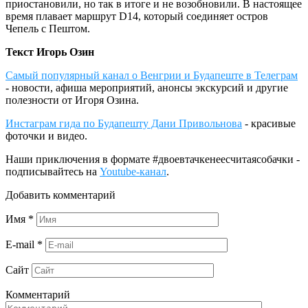
приостановили, но так в итоге и не возобновили. В настоящее
время плавает маршрут D14, который соединяет остров
Чепель с Пештом.
Текст Игорь Озин
Самый популярный канал о Венгрии и Будапеште в Телеграм
- новости, афиша мероприятий, анонсы экскурсий и другие
полезности от Игоря Озина.
Инстаграм гида по Будапешту Дани Привольнова
- красивые
фоточки и видео.
Наши приключения в формате #двоевтачкенеесчитаясобачки -
подписывайтесь на
Youtube-канал
.
Добавить комментарий
Имя
*
E-mail
*
Сайт
Комментарий