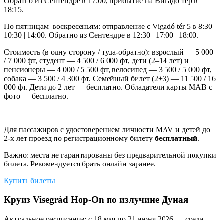
Обратно из Сентендре в 17:00, прибытие на Вигадо тер в
18:15.
По пятницам–воскресеньям: отправление с Vigadó tér 5 в 8:30 |
10:30 | 14:00. Обратно из Сентендре в 12:30 | 17:00 | 18:00.
Стоимость (в одну сторону / туда-обратно): взрослый — 5 000
/ 7 000 фт, студент — 4 500 / 6 000 фт, дети (2–14 лет) и
пенсионеры — 4 000 / 5 500 фт, велосипед — 3 500 / 5 000 фт,
собака — 3 500 / 4 300 фт. Семейный билет (2+3) — 11 500 / 16
000 фт. Дети до 2 лет — бесплатно. Обладатели карты МАВ с
фото — бесплатно.
Для пассажиров с удостоверением личности MAV и детей до
2-х лет проезд по регистрационному билету
бесплатный
.
Важно: места не гарантированы без предварительной покупки
билета. Рекомендуется брать онлайн заранее.
Купить билеты
Круиз Visegrád Hop-On по излучине Дуная
Актуальное расписание: с 18 мая по 21 июня 2026 — среда–